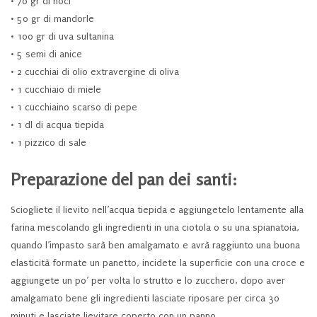
• 70 gr di noci
• 50 gr di mandorle
• 100 gr di uva sultanina
• 5 semi di anice
• 2 cucchiai di olio extravergine di oliva
• 1 cucchiaio di miele
• 1 cucchiaino scarso di pepe
• 1 dl di acqua tiepida
• 1 pizzico di sale
Preparazione del pan dei santi:
Sciogliete il lievito nell’acqua tiepida e aggiungetelo lentamente alla
farina mescolando gli ingredienti in una ciotola o su una spianatoia,
quando l’impasto sarà ben amalgamato e avrà raggiunto una buona
elasticità formate un panetto, incidete la superficie con una croce e
aggiungete un po’ per volta lo strutto e lo zucchero, dopo aver
amalgamato bene gli ingredienti lasciate riposare per circa 30
minuti e lasciate lievitare coperto con un panno.