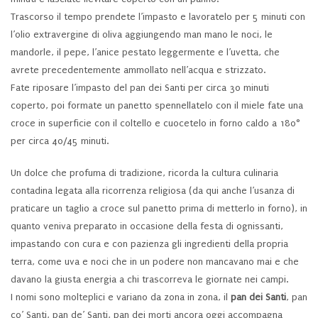
Trascorso il tempo prendete l’impasto e lavoratelo per 5 minuti con
l’olio extravergine di oliva aggiungendo man mano le noci, le
mandorle, il pepe, l’anice pestato leggermente e l’uvetta, che
avrete precedentemente ammollato nell’acqua e strizzato.
Fate riposare l’impasto del pan dei Santi per circa 30 minuti
coperto, poi formate un panetto spennellatelo con il miele fate una
croce in superficie con il coltello e cuocetelo in forno caldo a 180°
per circa 40/45 minuti.
Un dolce che profuma di tradizione, ricorda la cultura culinaria
contadina legata alla ricorrenza religiosa (da qui anche l’usanza di
praticare un taglio a croce sul panetto prima di metterlo in forno), in
quanto veniva preparato in occasione della festa di ognissanti,
impastando con cura e con pazienza gli ingredienti della propria
terra, come uva e noci che in un podere non mancavano mai e che
davano la giusta energia a chi trascorreva le giornate nei campi.
I nomi sono molteplici e variano da zona in zona, il
pan dei Santi
, pan
co’ Santi, pan de’ Santi, pan dei morti ancora oggi accompagna