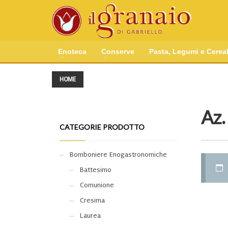
Enoteca
Conserve
Pasta, Legumi e Cereal
HOME
Az.
CATEGORIE PRODOTTO
Bomboniere Enogastronomiche
Battesimo
Comunione
Cresima
Laurea