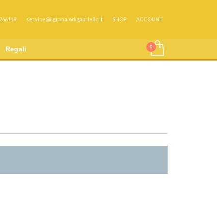
 266149
service@ilgranaiodigabriello.it
SHOP
ACCOUNT
Regali