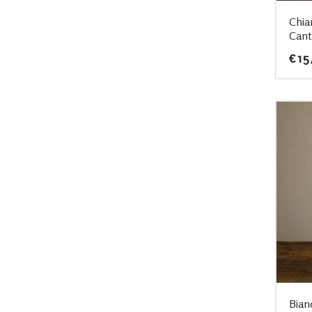
Chia
Canti
€
15
Bian