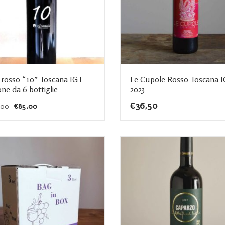
 rosso “10” Toscana IGT-
Le Cupole Rosso Toscana 
one da 6 bottiglie
2023
Il
Il
€
36,50
,00
€
85,00
prezzo
prezzo
originale
attuale
era:
è:
€95,00.
€85,00.