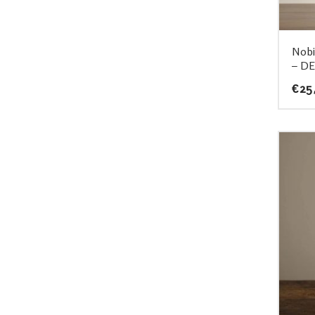
Nobi
– DE
€
25