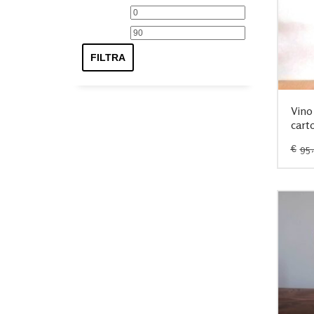
Prezzo
Prezzo
Min
Max
FILTRA
Vino
cart
€
95