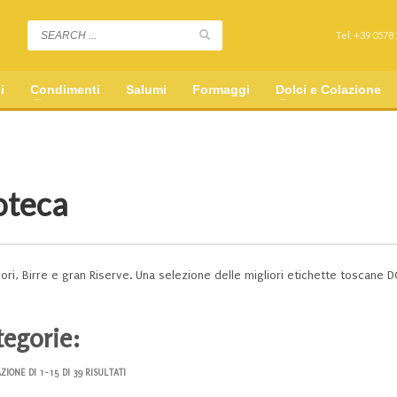
Tel. +39 0578
i
Condimenti
Salumi
Formaggi
Dolci e Colazione
oteca
quori, Birre e gran Riserve. Una selezione delle migliori etichette toscane
tegorie:
ZIONE DI 1-15 DI 39 RISULTATI