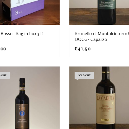
 Rosso- Bag in box 3 lt
Brunello di Montalcino 201
DOCG- Caparzo
,00
€
41,50
 OUT
SOLD OUT