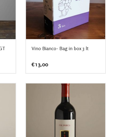
IGT
Vino Bianco- Bag in box 3 lt
€
13,00