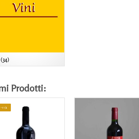
(34)
mi Prodotti:
! -11%