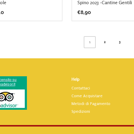
Sole
Spino 2023 -Cantine Gentili
50
€
8,90
2
3
1
Help
Contattaci
Come Acquistare
Metodi di Pagamento
Spedizioni