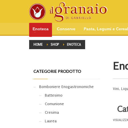
Enoteca
Conserve
Pasta, Legumi e Cereal
HOME
SHOP
ENOTECA
En
CATEGORIE PRODOTTO
Bomboniere Enogastronomiche
Vini, Li
Battesimo
Comunione
Ca
Cresima
VISUALIZZA
Laurea