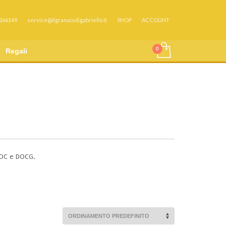
 266149
service@ilgranaiodigabriello.it
SHOP
ACCOUNT
Regali
 DOC e DOCG.