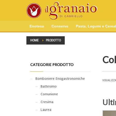
Enoteca
Conserve
Pasta, Legumi e Cereal
HOME
PRODOTTO
Col
CATEGORIE PRODOTTO
Bomboniere Enogastronomiche
VISUALIZZA
Battesimo
Comunione
Ulti
Cresima
Laurea