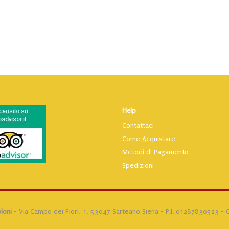
Help
Contattaci
Come Acquistare
Metodi di Pagamento
Spedizioni
loni
- Via Campo dei Fiori, 1, 53047 Sarteano Siena - P.I. 01287830523 - 