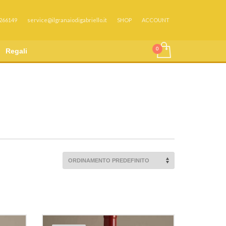
 266149
service@ilgranaiodigabriello.it
SHOP
ACCOUNT
Regali