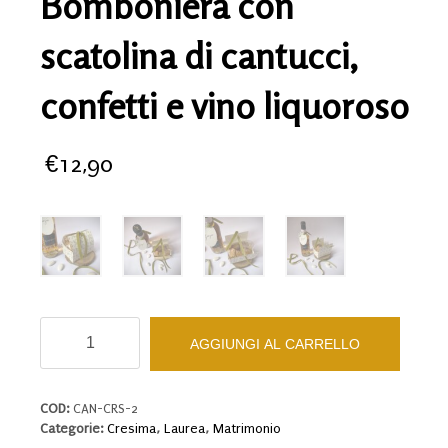
Bomboniera con
scatolina di cantucci,
confetti e vino liquoroso
€
12,90
Bomboniera
AGGIUNGI AL CARRELLO
con
scatolina
di
cantucci,
COD:
CAN-CRS-2
confetti
Categorie:
Cresima
,
Laurea
,
Matrimonio
e