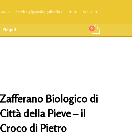
 266149
service@ilgranaiodigabriello.it
SHOP
ACCOUNT
Regali
Zafferano Biologico di
Città della Pieve – il
Croco di Pietro