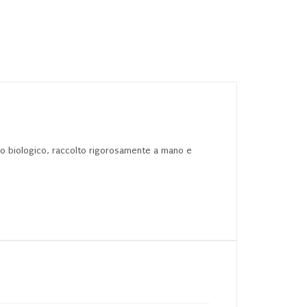
quantità
rano biologico, raccolto rigorosamente a mano e