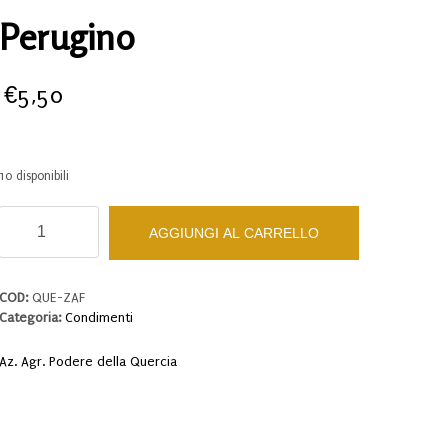
Perugino
€
5,50
10 disponibili
Zafferano
AGGIUNGI AL CARRELLO
Biologico
di
Città
della
COD:
QUE-ZAF
Pieve
Categoria:
Condimenti
-
il
Az. Agr. Podere della Quercia
Croco
di
Pietro
Perugino