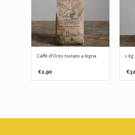
Caffè d’Orzo tostato a legna
1 kg 
€
2,90
€
32