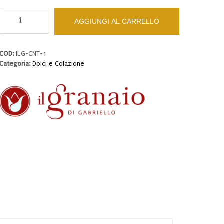
Cantucci
AGGIUNGI AL CARRELLO
al
cioccolato
quantità
COD:
ILG-CNT-1
Categoria:
Dolci e Colazione