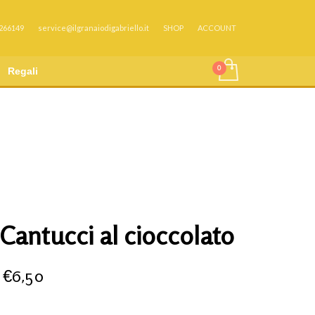
 266149
service@ilgranaiodigabriello.it
SHOP
ACCOUNT
Regali
Cantucci al cioccolato
€
6,50