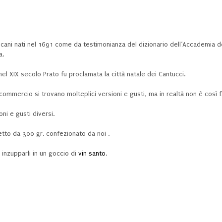
scani nati nel 1691 come da testimonianza del dizionario dell’Accademia del
a.
l XIX secolo Prato fu proclamata la città natale dei Cantucci.
commercio si trovano molteplici versioni e gusti, ma in realtà non è così f
ni e gusti diversi.
etto da 300 gr. confezionato da noi .
 inzupparli in un goccio di
vin santo
.