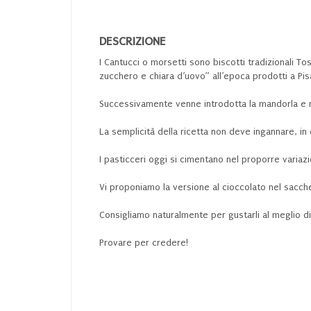
DESCRIZIONE
I Cantucci o morsetti sono biscotti tradizionali To
zucchero e chiara d’uovo” all’epoca prodotti a Pis
Successivamente venne introdotta la mandorla e ne
La semplicità della ricetta non deve ingannare, in 
I pasticceri oggi si cimentano nel proporre variazio
Vi proponiamo la versione al cioccolato nel sacch
Consigliamo naturalmente per gustarli al meglio di
Provare per credere!