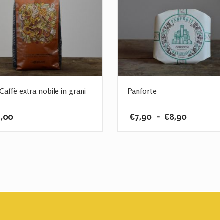
Caffè extra nobile in grani
Panforte
Fascia
,00
€
7,90
-
€
8,90
di
prezzo:
Questo
da
prodotto
€7,90
ha
a
più
€8,90
varianti.
Le
opzioni
possono
essere