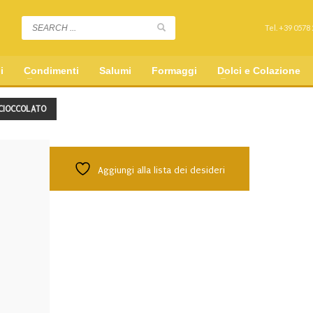
Tel. +39 0578
i
Condimenti
Salumi
Formaggi
Dolci e Colazione
 CIOCCOLATO
Aggiungi alla lista dei desideri