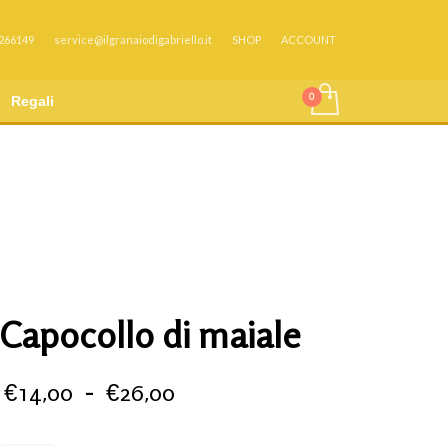
 266149
service@ilgranaiodigabriello.it
SHOP
ACCOUNT
Regali
Capocollo di maiale
Fascia
€
14,00
-
€
26,00
di
prezzo: