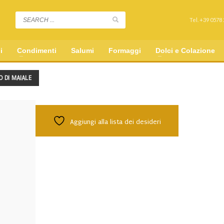
Tel. +39 0578
i
Condimenti
Salumi
Formaggi
Dolci e Colazione
 DI MAIALE
Aggiungi alla lista dei desideri