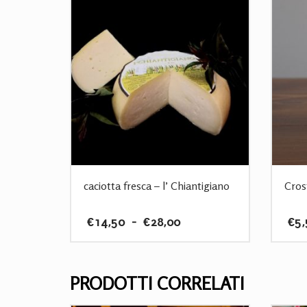
caciotta fresca – l’ Chiantigiano
Cros
Fascia
€
14,50
-
€
28,00
€
5,
di
prezzo:
Questo
da
prodotto
€14,50
ha
PRODOTTI CORRELATI
a
più
€28,00
varianti.