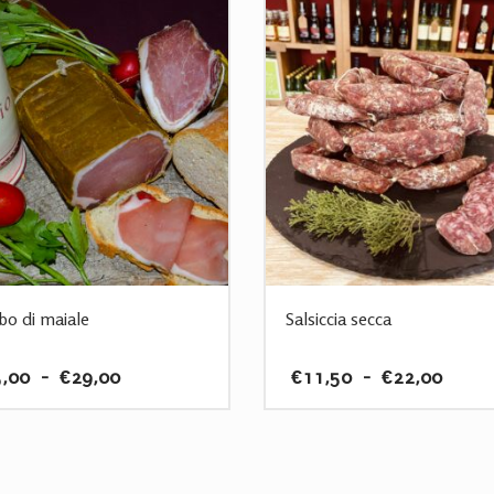
o di maiale
Salsiccia secca
Fascia
Fasci
,00
-
€
29,00
€
11,50
-
€
22,00
di
di
prezzo:
prezz
Questo
da
da
o
prodotto
€15,00
€11,
ha
a
a
più