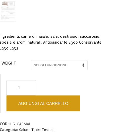
da
€14,00
a
€26,00
ingredienti: carne di maiale, sale, destrosio, saccarosio,
spezie e aromi naturali, Antiossidante E300 Conservante
E250 E252
WEIGHT
Capocollo
di
maiale
quantità
AGGIUNGI AL CARRELLO
COD:
ILG-CAPMAI
Categoria:
Salumi Tipici Toscani