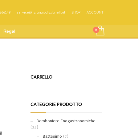
 266149
service@ilgranaiodigabriello.it
SHOP
ACCOUNT
Regali
CARRELLO
CATEGORIE PRODOTTO
Bomboniere Enogastronomiche
(24)
il
Battesimo
(7)