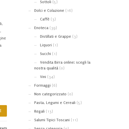
Sottoli
(5)
Dolci e Colazione
(16)
Caffè
(3)
i,
Enoteca
(39)
,
Distillati e Grappe
(3)
gine
Liquori
(1)
a
Succhi
(1)
Vendita Birra online: scegli la
nostra qualità
(0)
Vini
(34)
Formaggi
(6)
Non categorizzato
(0)
Pasta, Legumi e Cereali
(5)
E
Regali
(13)
Salumi Tipici Toscani
(11)
Senza categoria
(0)
ENTS