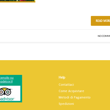
READ MOR
NO COMM
Help
Contattaci
Come Acquistare
Metodi di Pagamento
Spedizioni