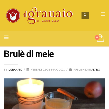
Brulè di mele
BY
ILGRANAIO
/
VENERDÌ, 22 GENNAIO 2021
/
PUBLISHED IN
ALTRO