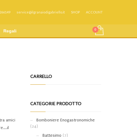
 266149
service@ilgranaiodigabriello.it
SHOP
ACCOUNT
Regali
CARRELLO
CATEGORIE PRODOTTO
ra amici
Bomboniere Enogastronomiche
(24)
re….il
Battesimo
(7)