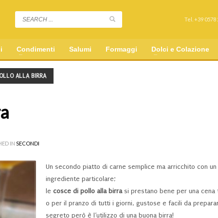
Tel. +39 0578
i
Condimenti
Salumi
Formaggi
Dolci e Colazione
POLLO ALLA BIRRA
ra
HED IN
SECONDI
Un secondo piatto di carne semplice ma arricchito con un
ingrediente particolare;
le
cosce di pollo alla birra
si prestano bene per una cena t
o per il pranzo di tutti i giorni, gustose e facili da prepara
segreto però è l’utilizzo di una buona birra!