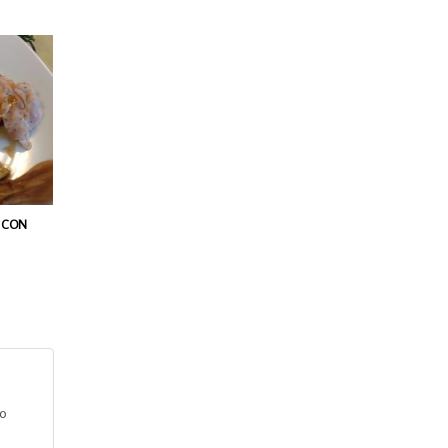
 CON
to