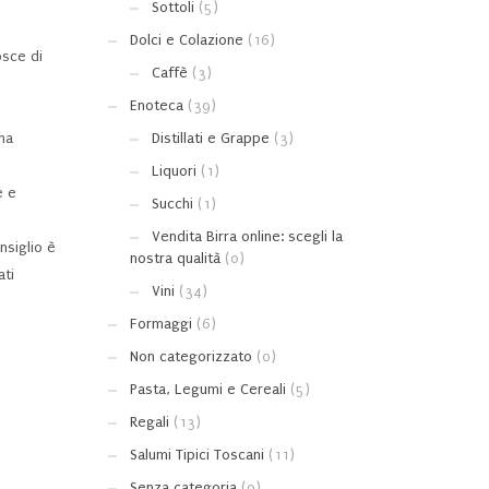
Sottoli
(5)
Dolci e Colazione
(16)
osce di
Caffè
(3)
Enoteca
(39)
una
Distillati e Grappe
(3)
Liquori
(1)
e e
Succhi
(1)
Vendita Birra online: scegli la
nsiglio è
nostra qualità
(0)
ati
Vini
(34)
Formaggi
(6)
Non categorizzato
(0)
Pasta, Legumi e Cereali
(5)
Regali
(13)
Salumi Tipici Toscani
(11)
Senza categoria
(0)