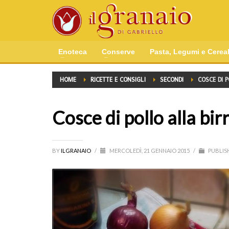
Enoteca
Conserve
Pasta, Legumi e Cereal
HOME
RICETTE E CONSIGLI
SECONDI
COSCE DI 
Cosce di pollo alla bir
BY
ILGRANAIO
/
MERCOLEDÌ, 21 GENNAIO 2015
/
PUBLIS