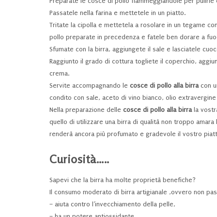
Preparate le cosce di pollo fiammeggiandole per pulirle 
Passatele nella farina e mettetele in un piatto.
Tritate la cipolla e mettetela a rosolare in un tegame con
pollo preparate in precedenza e fatele ben dorare a fu
Sfumate con la birra, aggiungete il sale e lasciatele cuo
Raggiunto il grado di cottura togliete il coperchio, aggiun
crema.
Servite accompagnando le
cosce di pollo alla birra
con un
condito con sale, aceto di vino bianco, olio extravergine 
Nella preparazione delle
cosce di pollo alla birra
la vostr
quello di utilizzare una birra di qualità non troppo amara 
renderà ancora più profumato e gradevole il vostro piatt
Curiosità…..
Sapevi che la birra ha molte proprietà benefiche?
Il consumo moderato di birra artigianale ,ovvero non past
– aiuta contro l’invecchiamento della pelle,
– ha un potere antiossidante