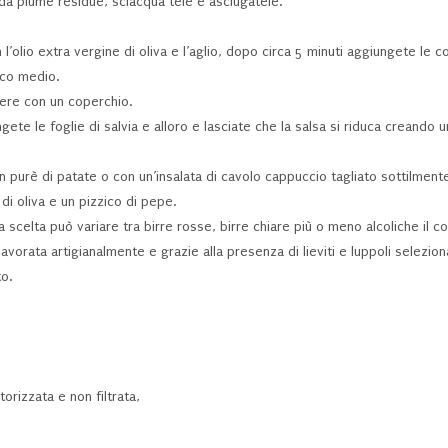
da piume residue, sciacqua tele e asciugatele.
 l’olio extra vergine di oliva e l’aglio, dopo circa 5 minuti aggiungete le c
oco medio.
cere con un coperchio.
gete le foglie di salvia e alloro e lasciate che la salsa si riduca creando 
 purè di patate o con un’insalata di cavolo cappuccio tagliato sottilment
di oliva e un pizzico di pepe.
a scelta può variare tra birre rosse, birre chiare più o meno alcoliche il co
lavorata artigianalmente e grazie alla presenza di lieviti e luppoli selezion
o.
orizzata e non filtrata,